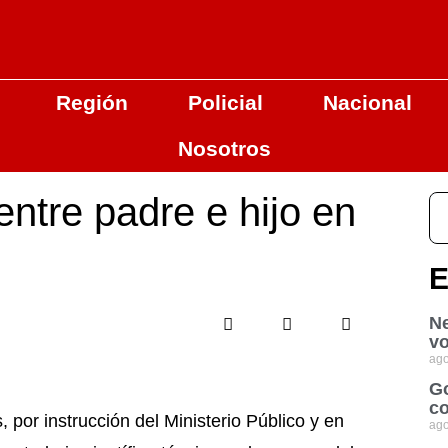
Región
Policial
Nacional
Nosotros
entre padre e hijo en
E
Ne
vo
ago
Go
co
 por instrucción del Ministerio Público y en
ago