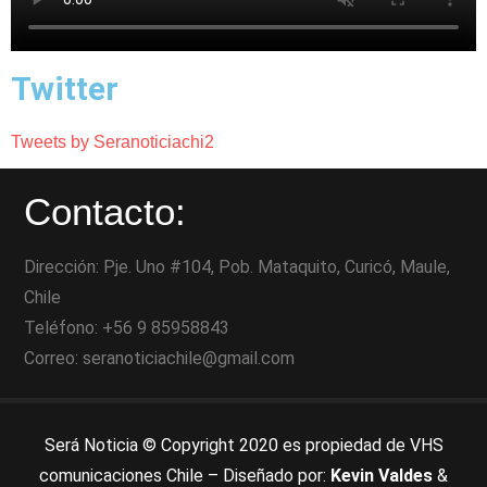
Twitter
Tweets by Seranoticiachi2
Contacto:
Dirección: Pje. Uno #104, Pob. Mataquito, Curicó, Maule,
Chile
Teléfono: +56 9 85958843
Correo: seranoticiachile@gmail.com
Será Noticia © Copyright 2020 es propiedad de VHS
comunicaciones Chile – Diseñado por:
Kevin Valdes
&