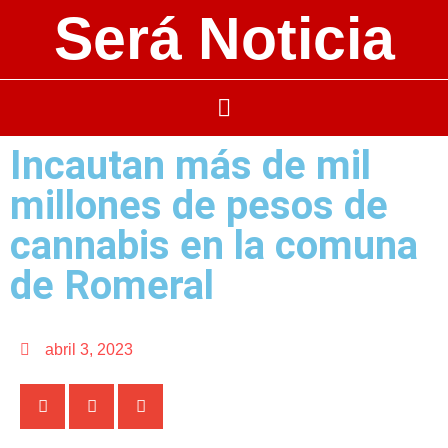
Será Noticia
Incautan más de mil
millones de pesos de
cannabis en la comuna
de Romeral
abril 3, 2023