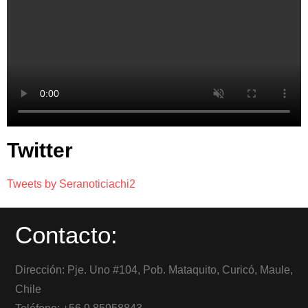
Twitter
Tweets by Seranoticiachi2
Contacto:
Dirección: Pje. Uno #104, Pob. Mataquito, Curicó, Maule,
Chile