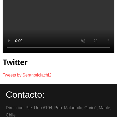
Twitter
Tweets by Seranoticiachi2
Contacto:
Dirección: Pje. Uno #104, Pob. Mataquito, Curicó, Maule,
Chile