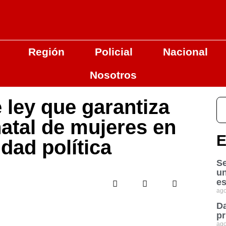
Región
Policial
Nacional
Nosotros
ley que garantiza
atal de mujeres en
E
idad política
Se
u
es
ago
Da
pr
ago