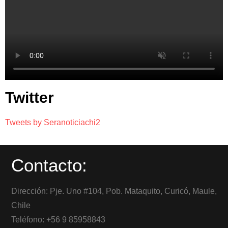
Twitter
Tweets by Seranoticiachi2
Contacto:
Dirección: Pje. Uno #104, Pob. Mataquito, Curicó, Maule,
Chile
Teléfono: +56 9 85958843