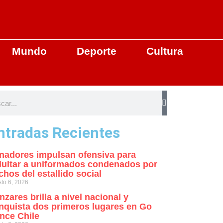
Mundo
Deporte
Cultura
ntradas Recientes
nadores impulsan ofensiva para
dultar a uniformados condenados por
chos del estallido social
to 6, 2026
nzares brilla a nivel nacional y
nquista dos primeros lugares en Go
nce Chile