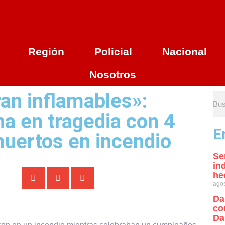
Región
Policial
Nacional
Nosotros
an inflamables»:
a en tragedia con 4
E
muertos en incendio
Se
in
he
agos
Da
co
Da