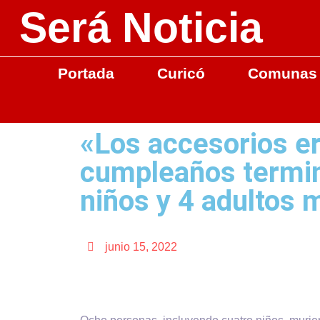
Será Noticia
Portada
Curicó
Comunas
«Los accesorios er
cumpleaños termin
niños y 4 adultos 
junio 15, 2022