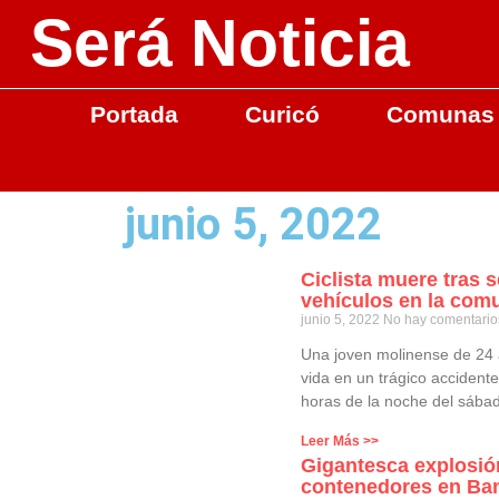
Será Noticia
Portada
Curicó
Comunas
junio 5, 2022
Ciclista muere tras 
vehículos en la com
junio 5, 2022
No hay comentario
Una joven molinense de 24
vida en un trágico accidente
horas de la noche del sába
Leer Más >>
Gigantesca explosió
contenedores en Ban