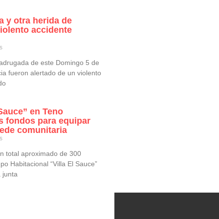
a y otra herida de
iolento accidente
s
madrugada de este Domingo 5 de
a fueron alertado de un violento
do
 Sauce” en Teno
s fondos para equipar
ede comunitaria
s
n total aproximado de 300
o Habitacional “Villa El Sauce”
 junta