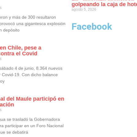
golpeando la caja de hote
s
agosto 5, 2026
ron y más de 300 resultaron
 provocó una gigantesca explosión
Facebook
n depósito
en Chile, pese a
ontra el Covid
s
 sábado 4 de junio, 8.364 nuevos
or Covid-19. Con dicho balance
hoy
l del Maule participó en
zación
s
ua se trasladó la Gobernadora
ra participar en un Foro Nacional
que se debatirá