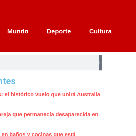
Mundo
Deporte
Cultura
ntes
: el histórico vuelo que unirá Australia
areja que permanecía desaparecida en
 en baños y cocinas que está