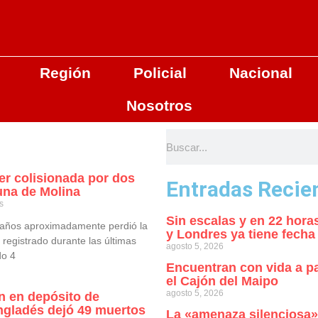
Región
Policial
Nacional
Nosotros
ser colisionada por dos
Entradas Recie
una de Molina
s
Sin escalas y en 22 horas
 años aproximadamente perdió la
y Londres ya tiene fecha
 registrado durante las últimas
agosto 5, 2026
do 4
Encuentran con vida a p
el Cajón del Maipo
agosto 5, 2026
n en depósito de
gladés dejó 49 muertos
La «amenaza silenciosa»