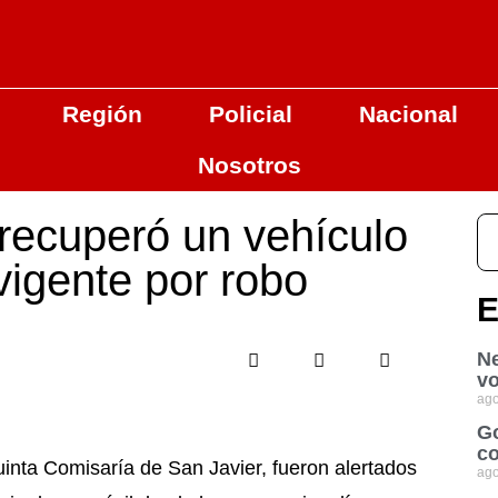
Región
Policial
Nacional
Nosotros
 recuperó un vehículo
igente por robo
E
Ne
vo
ago
Go
co
uinta Comisaría de San Javier, fueron alertados
ago