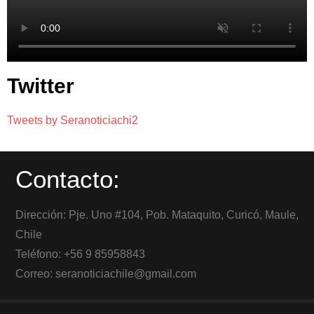
Twitter
Tweets by Seranoticiachi2
Contacto:
Dirección: Pje. Uno #104, Pob. Mataquito, Curicó, Maule,
Chile
Teléfono: +56 9 85958843
Correo: seranoticiachile@gmail.com