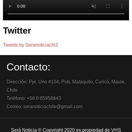
Twitter
Tweets by Seranoticiachi2
Contacto:
Dirección: Pje. Uno #104, Pob. Mataquito, Curicó, Maule,
Chile
Teléfono: +56 9 85958843
Correo: seranoticiachile@gmail.com
Será Noticia © Copyright 2020 es propiedad de VHS