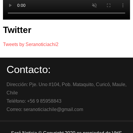
Twitter
Tweets by Seranoticiachi2
Contacto:
Dirección: Pje. Uno #104, Pob. Mataquito, Curicó, Maule,
Chile
Teléfono: +56 9 85958843
Correo: seranoticiachile@gmail.com