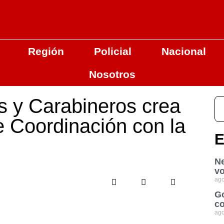
Región
Policial
Nacional
Nosotros
s y Carabineros crea
 Coordinación con la
E
Ne
vo
ago
Go
co
ago