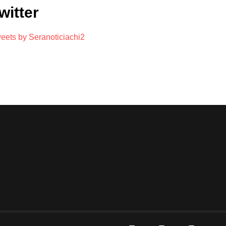
witter
eets by Seranoticiachi2