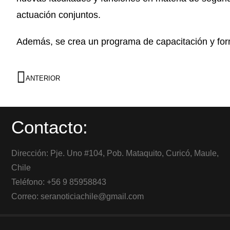
actuación conjuntos.
Además, se crea un programa de capacitación y form
ANTERIOR
Contacto:
Dirección: Pje. Uno #104, Pob. Mataquito, Curicó, Maule,
Chile
Teléfono: +56 9 85958843
Correo: seranoticiachile@gmail.com