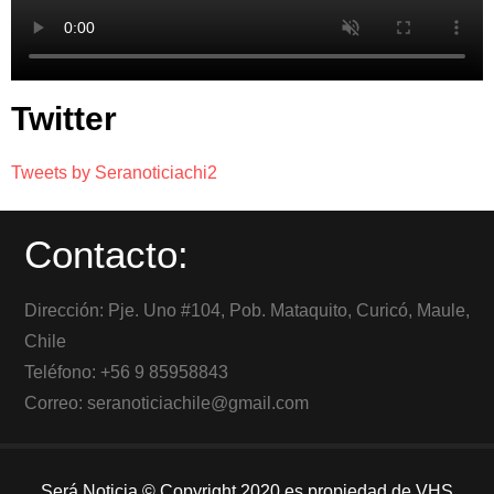
Twitter
Tweets by Seranoticiachi2
Contacto:
Dirección: Pje. Uno #104, Pob. Mataquito, Curicó, Maule,
Chile
Teléfono: +56 9 85958843
Correo: seranoticiachile@gmail.com
Será Noticia © Copyright 2020 es propiedad de VHS