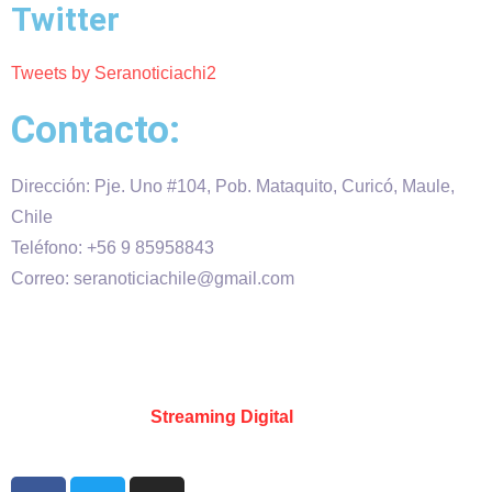
Twitter
Tweets by Seranoticiachi2
Contacto:
Dirección: Pje. Uno #104, Pob. Mataquito, Curicó, Maule,
Chile
Teléfono: +56 9 85958843
Correo: seranoticiachile@gmail.com
Será Noticia © Copyright 2020 es propiedad de VHS
comunicaciones Chile – Diseñado por:
Kevin Valdes
&
Desarrollado por:
Streaming Digital