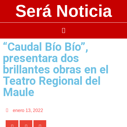
Será Noticia
“Caudal Bío Bío”,
presentara dos
brillantes obras en el
Teatro Regional del
Maule
enero 13, 2022