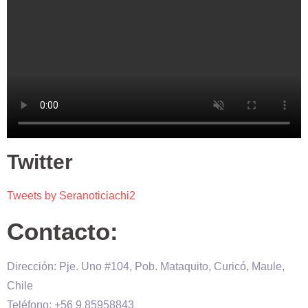
Twitter
Tweets by Seranoticiachi2
Contacto:
Dirección: Pje. Uno #104, Pob. Mataquito, Curicó, Maule,
Chile
Teléfono: +56 9 85958843