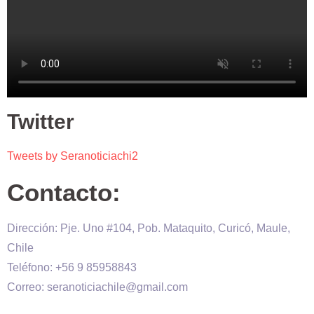
Twitter
Tweets by Seranoticiachi2
Contacto:
Dirección: Pje. Uno #104, Pob. Mataquito, Curicó, Maule,
Chile
Teléfono: +56 9 85958843
Correo: seranoticiachile@gmail.com