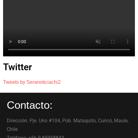
Twitter
Tweets by Seranoticiachi2
Contacto:
Dirección: Pje. Uno #104, Pob. Mataquito, Curicó, Maule,
Chile
Teléfono: +56 9 85958843