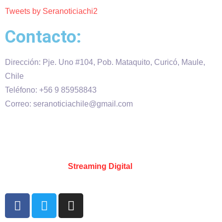
Tweets by Seranoticiachi2
Contacto:
Dirección: Pje. Uno #104, Pob. Mataquito, Curicó, Maule,
Chile
Teléfono: +56 9 85958843
Correo: seranoticiachile@gmail.com
Será Noticia © Copyright 2020 es propiedad de VHS
comunicaciones Chile – Diseñado por:
Kevin Valdes
&
Desarrollado por:
Streaming Digital