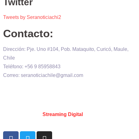
Twitter
Tweets by Seranoticiachi2
Contacto:
Dirección: Pje. Uno #104, Pob. Mataquito, Curicó, Maule,
Chile
Teléfono: +56 9 85958843
Correo: seranoticiachile@gmail.com
Será Noticia © Copyright 2020 es propiedad de VHS
comunicaciones Chile – Diseñado por:
Kevin Valdes
&
Desarrollado por:
Streaming Digital