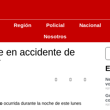
Región
Policial
Nacional
Nosotros
e en accidente de
r
E
Ne
vo
ago
Go
co
to
ocurrida durante la noche de este lunes
ago