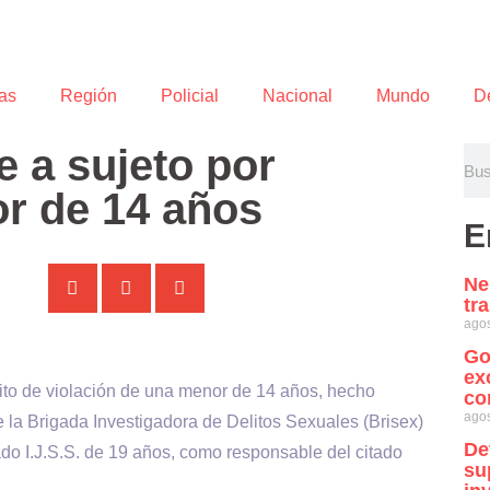
as
Región
Policial
Nacional
Mundo
D
e a sujeto por
or de 14 años
E
Ne
tr
agos
Go
ex
lito de violación de una menor de 14 años, hecho
co
agos
 la Brigada Investigadora de Delitos Sexuales (Brisex)
De
cado I.J.S.S. de 19 años, como responsable del citado
su