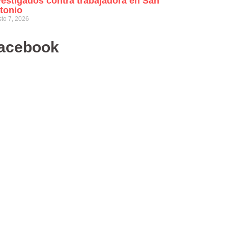
vestigados contra trabajadora en San
tonio
to 7, 2026
acebook