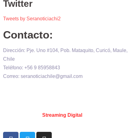
Twitter
Tweets by Seranoticiachi2
Contacto:
Dirección: Pje. Uno #104, Pob. Mataquito, Curicó, Maule,
Chile
Teléfono: +56 9 85958843
Correo: seranoticiachile@gmail.com
Será Noticia © Copyright 2020 es propiedad de VHS
comunicaciones Chile – Diseñado por:
Kevin Valdes
&
Desarrollado por:
Streaming Digital