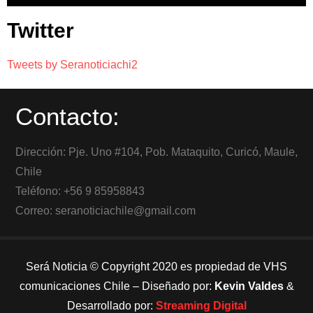
Twitter
Tweets by Seranoticiachi2
Contacto:
Dirección: Pje. Uno #104, Pob. Mataquito, Curicó, Maule,
Chile
Teléfono: +56 9 85958843
Correo: seranoticiachile@gmail.com
Será Noticia © Copyright 2020 es propiedad de VHS
comunicaciones Chile – Diseñado por:
Kevin Valdes
&
Desarrollado por:
Streaming Digital