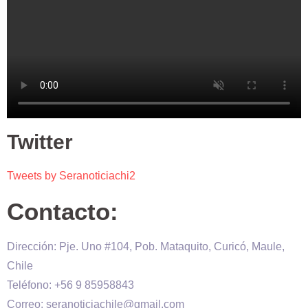
Twitter
Tweets by Seranoticiachi2
Contacto:
Dirección: Pje. Uno #104, Pob. Mataquito, Curicó, Maule,
Chile
Teléfono: +56 9 85958843
Correo: seranoticiachile@gmail.com