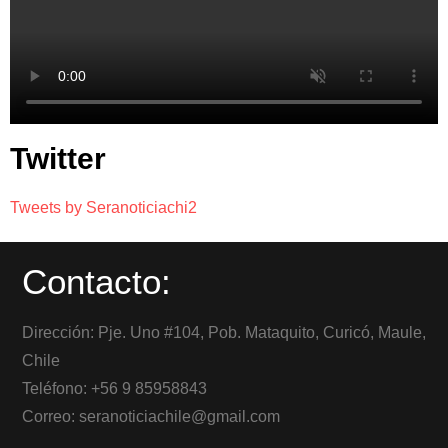
Twitter
Tweets by Seranoticiachi2
Contacto:
Dirección: Pje. Uno #104, Pob. Mataquito, Curicó, Maule,
Chile
Teléfono: +56 9 85958843
Correo: seranoticiachile@gmail.com