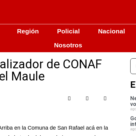
Región
Policial
Nacional
Nosotros
scalizador de CONAF
el Maule
E
Ne
vo
ago
Go
in
Arriba en la Comuna de San Rafael acá en la
ago