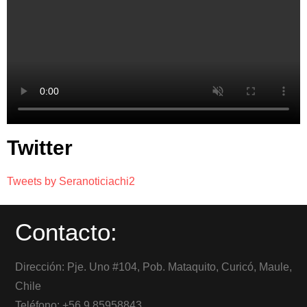
Twitter
Tweets by Seranoticiachi2
Contacto:
Dirección: Pje. Uno #104, Pob. Mataquito, Curicó, Maule,
Chile
Teléfono: +56 9 85958843