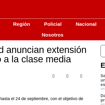
Región
Policial
Nacional
Nosotros
rd anuncian extensión
o a la clase media
E
Se
u
es
ago
Da
hasta el 24 de septiembre, con el objetivo de
pr
ago