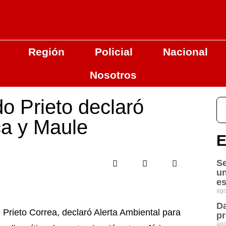
Región
Policial
Nacional
Nosotros
o Prieto declaró
ca y Maule
E
Se
u
es
ago
Da
Prieto Correa, declaró Alerta Ambiental para
pr
ago