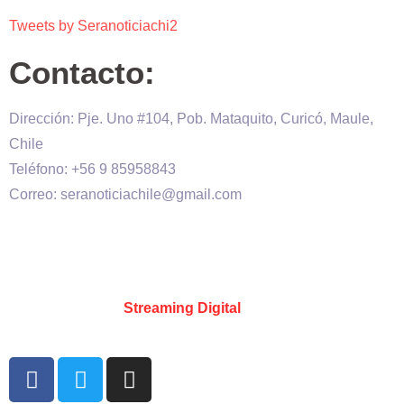
Tweets by Seranoticiachi2
Contacto:
Dirección: Pje. Uno #104, Pob. Mataquito, Curicó, Maule,
Chile
Teléfono: +56 9 85958843
Correo: seranoticiachile@gmail.com
Será Noticia © Copyright 2020 es propiedad de VHS
comunicaciones Chile – Diseñado por:
Kevin Valdes
&
Desarrollado por:
Streaming Digital