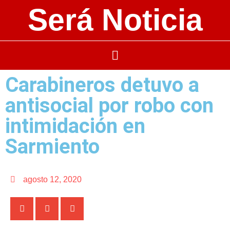
Será Noticia
Carabineros detuvo a
antisocial por robo con
intimidación en
Sarmiento
agosto 12, 2020