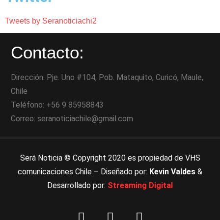
Tweets by Seranoticiachi2
Contacto:
Dirección: Pje. Uno #104, Pob. Mataquito, Curicó, Maule,
Chile
Teléfono: +56 9 85958843
Correo: seranoticiachile@gmail.com
Será Noticia © Copyright 2020 es propiedad de VHS
comunicaciones Chile – Diseñado por:
Kevin Valdes
&
Desarrollado por:
Streaming Digital