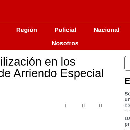
Región
Policial
Nacional
Nosotros
lización en los
 de Arriendo Especial
E
Se
u
es
ago
Da
pr
ago