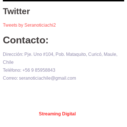
Twitter
Tweets by Seranoticiachi2
Contacto:
Dirección: Pje. Uno #104, Pob. Mataquito, Curicó, Maule,
Chile
Teléfono: +56 9 85958843
Correo: seranoticiachile@gmail.com
Será Noticia © Copyright 2020 es propiedad de VHS
comunicaciones Chile – Diseñado por:
Kevin Valdes
&
Desarrollado por:
Streaming Digital