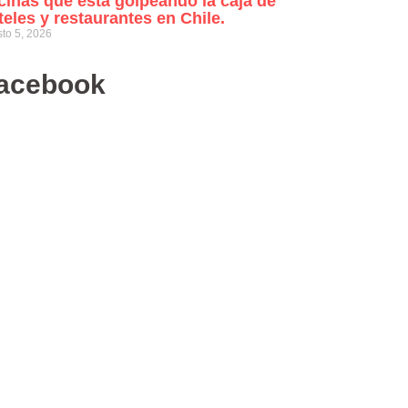
cinas que está golpeando la caja de
teles y restaurantes en Chile.
to 5, 2026
acebook