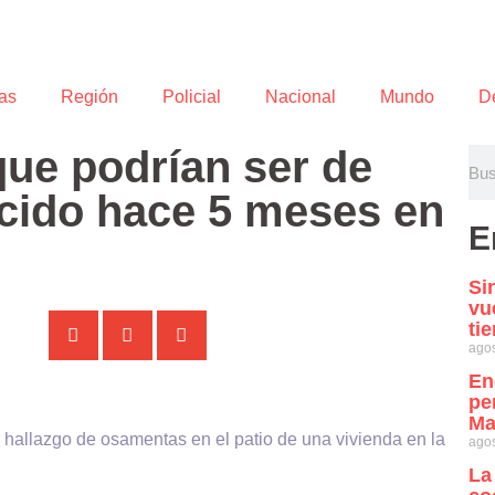
as
Región
Policial
Nacional
Mundo
D
que podrían ser de
cido hace 5 meses en
E
Si
vu
ti
agos
En
pe
Ma
l hallazgo de osamentas en el patio de una vivienda en la
agos
La