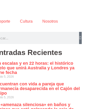
eporte
Cultura
Nosotros
ntradas Recientes
n escalas y en 22 horas: el histórico
elo que unirá Australia y Londres ya
ene fecha
to 5, 2026
cuentran con vida a pareja que
rmanecía desaparecida en el Cajón del
ipo
to 5, 2026
 «amenaza silenciosa» en baños y