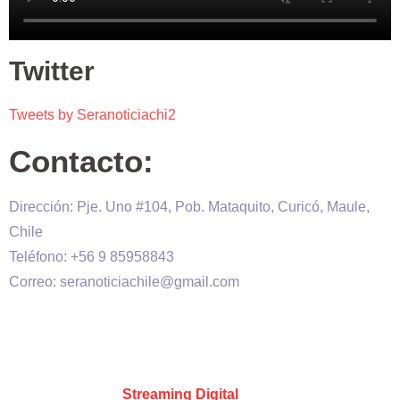
Twitter
Tweets by Seranoticiachi2
Contacto:
Dirección: Pje. Uno #104, Pob. Mataquito, Curicó, Maule,
Chile
Teléfono: +56 9 85958843
Correo: seranoticiachile@gmail.com
Será Noticia © Copyright 2020 es propiedad de VHS
comunicaciones Chile – Diseñado por:
Kevin Valdes
&
Desarrollado por:
Streaming Digital