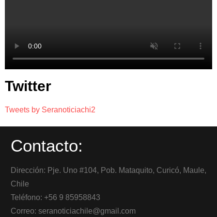
Twitter
Tweets by Seranoticiachi2
Contacto:
Dirección: Pje. Uno #104, Pob. Mataquito, Curicó, Maule,
Chile
Teléfono: +56 9 85958843
Correo: seranoticiachile@gmail.com