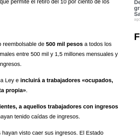
ue permite el retiro del 10 por ciento de los
De
gr
S
ago
F
o reembolsable de
500 mil pesos
a todos los
rmales entre 500 mil y 1,5 millones mensuales y
ingresos.
la Ley e
incluirá a trabajadores «ocupados,
ta propia»
.
entes, a aquellos trabajadores con ingresos
hayan tenido caídas de ingresos.
 hayan visto caer sus ingresos. El Estado