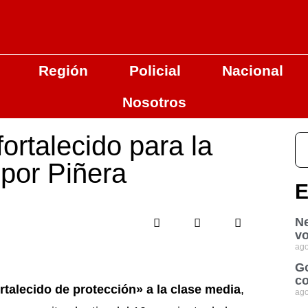
Región
Policial
Nacional
Nosotros
ortalecido para la
por Piñera
E
Ne
vo
ago
Go
co
rtalecido de protección» a la clase media
,
ago