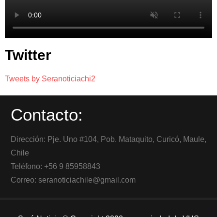
Twitter
Tweets by Seranoticiachi2
Contacto:
Dirección: Pje. Uno #104, Pob. Mataquito, Curicó, Maule,
Chile
Teléfono: +56 9 85958843
Correo: seranoticiachile@gmail.com