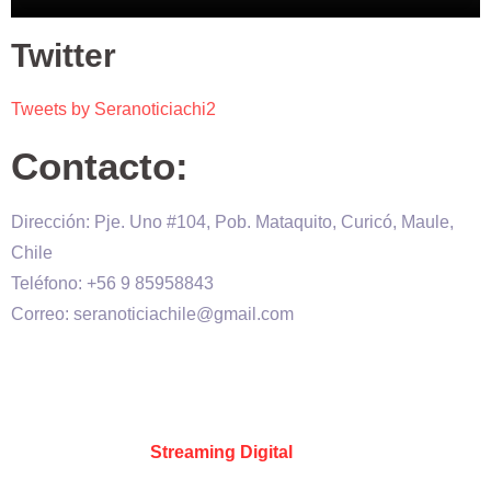
Twitter
Tweets by Seranoticiachi2
Contacto:
Dirección: Pje. Uno #104, Pob. Mataquito, Curicó, Maule,
Chile
Teléfono: +56 9 85958843
Correo: seranoticiachile@gmail.com
Será Noticia © Copyright 2020 es propiedad de VHS
comunicaciones Chile – Diseñado por:
Kevin Valdes
&
Desarrollado por:
Streaming Digital