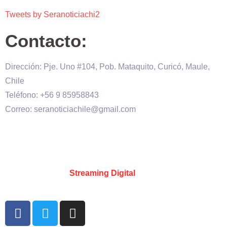
Tweets by Seranoticiachi2
Contacto:
Dirección: Pje. Uno #104, Pob. Mataquito, Curicó, Maule,
Chile
Teléfono: +56 9 85958843
Correo: seranoticiachile@gmail.com
Será Noticia © Copyright 2020 es propiedad de VHS
comunicaciones Chile – Diseñado por:
Kevin Valdes
&
Desarrollado por:
Streaming Digital