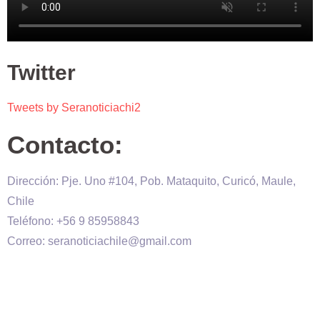
Twitter
Tweets by Seranoticiachi2
Contacto:
Dirección: Pje. Uno #104, Pob. Mataquito, Curicó, Maule,
Chile
Teléfono: +56 9 85958843
Correo: seranoticiachile@gmail.com
Será Noticia © Copyright 2020 es propiedad de VHS
comunicaciones Chile – Diseñado por:
Kevin Valdes
&