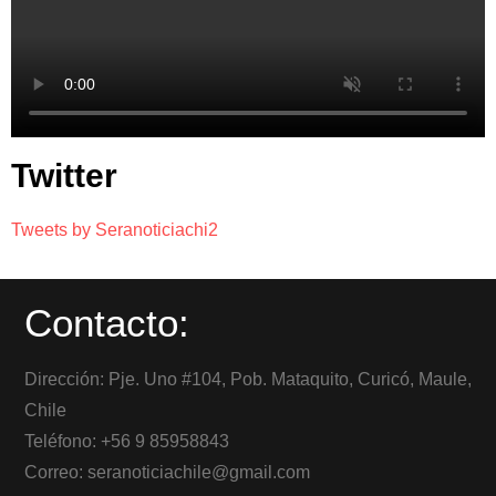
Twitter
Tweets by Seranoticiachi2
Contacto:
Dirección: Pje. Uno #104, Pob. Mataquito, Curicó, Maule,
Chile
Teléfono: +56 9 85958843
Correo: seranoticiachile@gmail.com