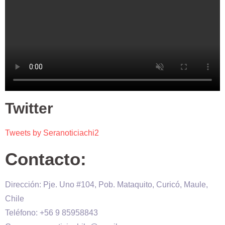
Twitter
Tweets by Seranoticiachi2
Contacto:
Dirección: Pje. Uno #104, Pob. Mataquito, Curicó, Maule,
Chile
Teléfono: +56 9 85958843