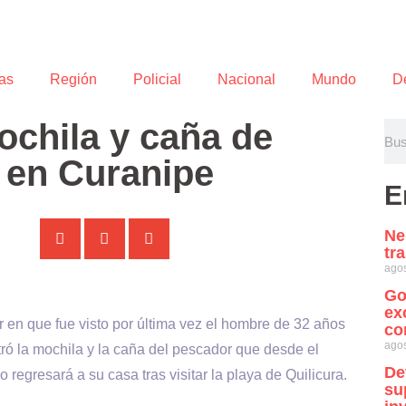
as
Región
Policial
Nacional
Mundo
D
ochila y caña de
 en Curanipe
E
Ne
tr
agos
Go
ex
ar en que fue visto por última vez el hombre de 32 años
co
agos
ó la mochila y la caña del pescador que desde el
De
egresará a su casa tras visitar la playa de Quilicura.
su