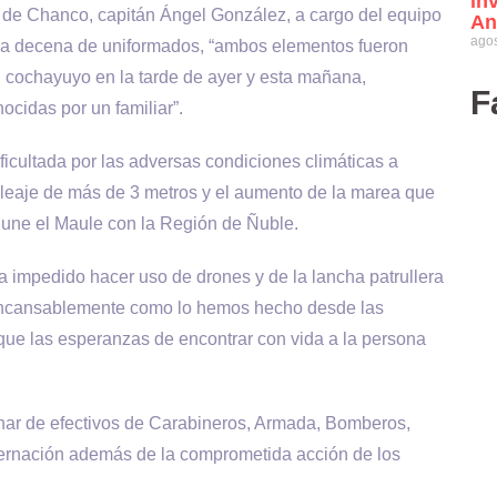
in
 de Chanco, capitán Ángel González, a cargo del equipo
An
agos
na decena de uniformados, “ambos elementos fueron
en cochayuyo en la tarde de ayer y esta mañana,
F
ocidas por un familiar”.
ificultada por las adversas condiciones climáticas a
e oleaje de más de 3 metros y el aumento de la marea que
e une el Maule con la Región de Ñuble.
 ha impedido hacer uso de drones y de la lancha patrullera
incansablemente como lo hemos hecho desde las
que las esperanzas de encontrar con vida a la persona
enar de efectivos de Carabineros, Armada, Bomberos,
ernación además de la comprometida acción de los