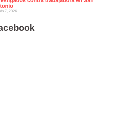
vestigados contra trabajadora en San
tonio
to 7, 2026
acebook