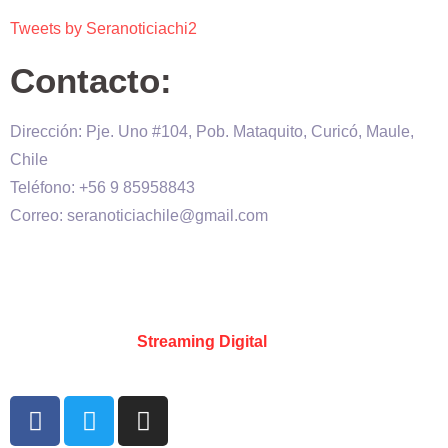
Tweets by Seranoticiachi2
Contacto:
Dirección: Pje. Uno #104, Pob. Mataquito, Curicó, Maule,
Chile
Teléfono: +56 9 85958843
Correo: seranoticiachile@gmail.com
Será Noticia © Copyright 2020 es propiedad de VHS
comunicaciones Chile – Diseñado por:
Kevin Valdes
&
Desarrollado por:
Streaming Digital