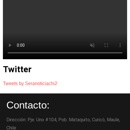
Twitter
Tweets by Seranoticiachi2
Contacto:
Dirección: Pje. Uno #104, Pob. Mataquito, Curicó, Maule,
Chile