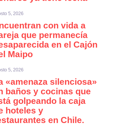
sto 5, 2026
ncuentran con vida a
areja que permanecía
esaparecida en el Cajón
el Maipo
sto 5, 2026
a «amenaza silenciosa»
n baños y cocinas que
stá golpeando la caja
e hoteles y
estaurantes en Chile.