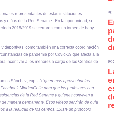
ago
sionales-representantes de estas instituciones
E
os y niñas de la Red Sename. En la oportunidad, se
período 2018/2019 se cerraron con un torneo de baby
p
d
d
s y deportivas, como también una correcta coordinación
circunstancias de pandemia por Covid-19 que afecta a la
ago
a incentivar a los menores a cargo de los Centros de
L
e
 Ramos Sánchez, explicó
“queremos aprovechar las
e
el Facebook MindepChile para que los profesores con
d
s residencias de la Red Sename y quienes conviven a
cios de manera permanente. Esos vídeos servirán de guía
r
os a la realidad de los centros. Existe un protocolo