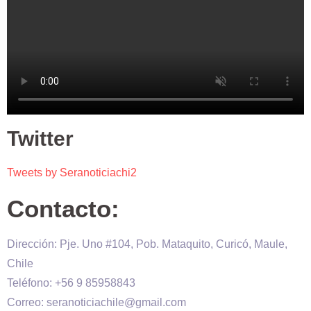
Twitter
Tweets by Seranoticiachi2
Contacto:
Dirección: Pje. Uno #104, Pob. Mataquito, Curicó, Maule,
Chile
Teléfono: +56 9 85958843
Correo: seranoticiachile@gmail.com