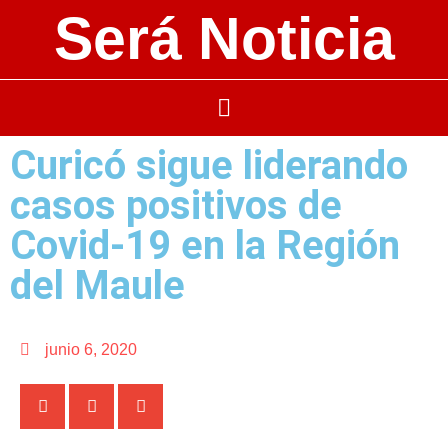
Será Noticia
Curicó sigue liderando
casos positivos de
Covid-19 en la Región
del Maule
junio 6, 2020